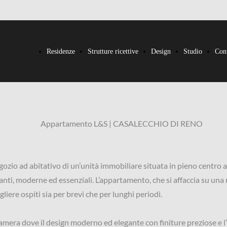
Residenze
Strutture ricettive
Design
Studio
Cont
Appartamento L&S | CASALECCHIO DI RENO
gozio ad abitativo di un’unità immobiliare situata in pieno centro 
ti, moderne ed essenziali. L’appartamento, che si affaccia su una r
liere ospiti sia per brevi che per lunghi periodi.
amera dove il design moderno ed elegante con finiture preziose e l’u