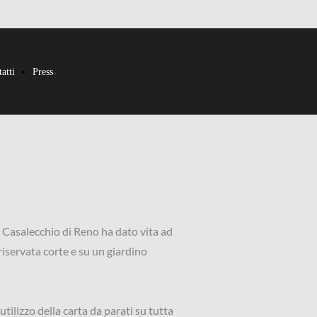
atti
Press
a Casalecchio di Reno ha dato vita ad
iservata corte e su un giardino
tilizzo della carta da parati su tutta