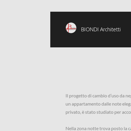
BIONDI Architetti
Il progetto di cambio d’uso da ne
un appartamento dalle note elegan
privato, è stato studiato per accog
Nella zona notte trova posto la c